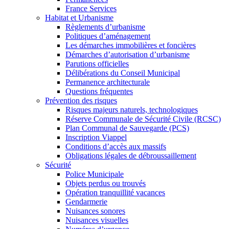
France Services
Habitat et Urbanisme
Règlements d’urbanisme
Politiques d’aménagement
Les démarches immobilières et foncières
Démarches d’autorisation d’urbanisme
Parutions officielles
Délibérations du Conseil Municipal
Permanence architecturale
Questions fréquentes
Prévention des risques
Risques majeurs naturels, technologiques
Réserve Communale de Sécurité Civile (RCSC)
Plan Communal de Sauvegarde (PCS)
Inscription Viappel
Conditions d’accès aux massifs
Obligations légales de débroussaillement
Sécurité
Police Municipale
Objets perdus ou trouvés
Opération tranquillité vacances
Gendarmerie
Nuisances sonores
Nuisances visuelles