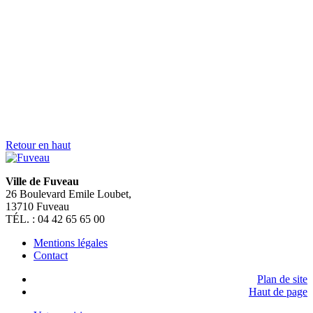
Un touriste
Un hébergeur
Un étudiant
Une association
Un nouveau fuvelain
X
En 1 clic
RDV remise de plaque numérotation
Actus des panneaux lumineux
Billetterie en ligne
Déclaration nouveaux arrivants
Dépôt en ligne Urbanisme
Rendez-vous CNI/Passeport
Habitat et Urbanisme
Affichage légal
Actu des associations
Inscription Viappel
Déplacements et mobilité
Portail famille
Autorisations et arrêtés
Restauration scolaire
Pôle Culturel JEAN BONFILLON