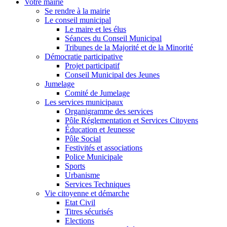
Travaux en cours
Gestion des déchets
Numéros d’urgence
Carte interactive
Je suis
> Je suis un senior
> Je suis une famille
> Je suis une personne porteuse de handicap
> Je suis un commerçant
> Un hébergeur
> Je suis un touriste
> Je suis un étudiant
> Je suis une association
> Je suis un nouveau fuvelain
SUIVEZ NOUS SUR