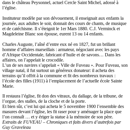
dans le château Peysonnel, actuel Cercle Saint Michel, adossé à
l’église.
Instituteur modèle par son dévouement, il enseignait aux enfants la
journée, aux adultes le soir, donnait des cours de chants, de musique
et de catéchisme. Il s’éteignit le 1er Mars 1880. C.J. Verminck et
Magdeleine Blanc son épouse, eurent 13 ou 14 enfants.
Charles Auguste, l’aîné d’entre eux né en 1827, fut un brillant
homme d’affaires marseillais : armateur, négociant avec les pays
d’Afrique Occidentale, fabricant d’huile et de savons… Dans les
affaires, on l’appelait le crocodile.
L’un de ses navires s’appelait « Ville de Fuveau ». Pour Fuveau, son
village natal, il fut surtout un généreux donateur: il acheta des
terrains qu’il offrit à la commune et fit des nombreux travaux :
l’école des filles (1911) à l’emplacement de l’actuelle école Sainte
Marie.
Il restaura l’église, fit don des vitraux, du dallage, de la tribune, de
l’orgue, des stalles, de la cloche et de la porte.
Et bien sûr, c’est lui qui acheta le 5 novembre 1900 l’ensemble des
masures devant l’église, les fit raser pour y aménager la place que
l’on connaît … et y ériger la statue à la mémoire de son père.
Extraits de FUVEAU – Chroniques et faits divers d’autrefois par
Guy Graveleau