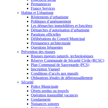
Permanences
France Services
Habitat et Urbanisme
Règlements d’urbanisme
Politiques d’aménagement
Les démarches immobilières et foncières
Démarches d’autorisation d’urbanisme
Parutions officielles
Délibérations du Conseil Municipal
Permanence architecturale
Questions fréquentes
Prévention des risques
Risques majeurs naturels, technologiques
Réserve Communale de Sécurité Civile (RCSC)
Plan Communal de Sauvegarde (PCS)
Inscription Viappel
Conditions d’accès aux massifs
Obligations légales de débroussaillement
Sécurité
Police Municipale
Objets perdus ou trouvés
Opération tranquillité vacances
Gendarmerie
Nuisances sonores