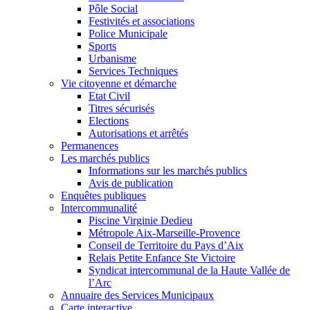
Pôle Social
Festivités et associations
Police Municipale
Sports
Urbanisme
Services Techniques
Vie citoyenne et démarche
Etat Civil
Titres sécurisés
Elections
Autorisations et arrêtés
Permanences
Les marchés publics
Informations sur les marchés publics
Avis de publication
Enquêtes publiques
Intercommunalité
Piscine Virginie Dedieu
Métropole Aix-Marseille-Provence
Conseil de Territoire du Pays d’Aix
Relais Petite Enfance Ste Victoire
Syndicat intercommunal de la Haute Vallée de
l’Arc
Annuaire des Services Municipaux
Carte interactive