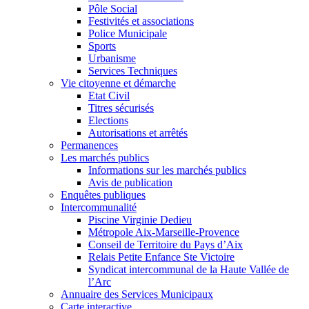
Pôle Social
Festivités et associations
Police Municipale
Sports
Urbanisme
Services Techniques
Vie citoyenne et démarche
Etat Civil
Titres sécurisés
Elections
Autorisations et arrêtés
Permanences
Les marchés publics
Informations sur les marchés publics
Avis de publication
Enquêtes publiques
Intercommunalité
Piscine Virginie Dedieu
Métropole Aix-Marseille-Provence
Conseil de Territoire du Pays d’Aix
Relais Petite Enfance Ste Victoire
Syndicat intercommunal de la Haute Vallée de
l’Arc
Annuaire des Services Municipaux
Carte interactive