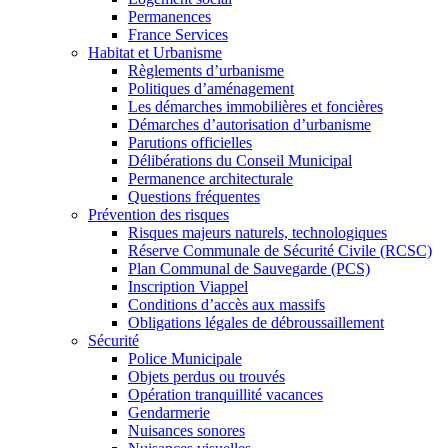
Permanences
France Services
Habitat et Urbanisme
Règlements d’urbanisme
Politiques d’aménagement
Les démarches immobilières et foncières
Démarches d’autorisation d’urbanisme
Parutions officielles
Délibérations du Conseil Municipal
Permanence architecturale
Questions fréquentes
Prévention des risques
Risques majeurs naturels, technologiques
Réserve Communale de Sécurité Civile (RCSC)
Plan Communal de Sauvegarde (PCS)
Inscription Viappel
Conditions d’accès aux massifs
Obligations légales de débroussaillement
Sécurité
Police Municipale
Objets perdus ou trouvés
Opération tranquillité vacances
Gendarmerie
Nuisances sonores