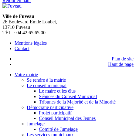
Retour en haut
Ville de Fuveau
26 Boulevard Emile Loubet,
13710 Fuveau
TÉL. : 04 42 65 65 00
Mentions légales
Contact
Plan de site
Haut de page
Votre mairie
Se rendre à la mairie
Le conseil municipal
Le maire et les élus
Séances du Conseil Municipal
Tribunes de la Majorité et de la Minorité
Démocratie participative
Projet participatif
Conseil Municipal des Jeunes
Jumelage
Comité de Jumelage
Les services municipaux