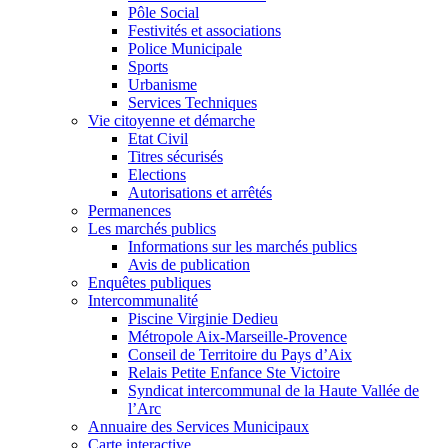
Pôle Social
Festivités et associations
Police Municipale
Sports
Urbanisme
Services Techniques
Vie citoyenne et démarche
Etat Civil
Titres sécurisés
Elections
Autorisations et arrêtés
Permanences
Les marchés publics
Informations sur les marchés publics
Avis de publication
Enquêtes publiques
Intercommunalité
Piscine Virginie Dedieu
Métropole Aix-Marseille-Provence
Conseil de Territoire du Pays d’Aix
Relais Petite Enfance Ste Victoire
Syndicat intercommunal de la Haute Vallée de
l’Arc
Annuaire des Services Municipaux
Carte interactive