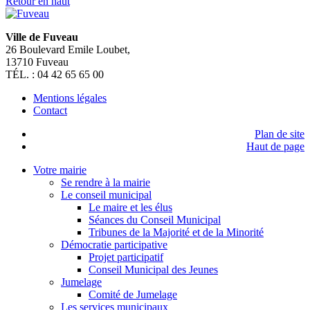
Retour en haut
Ville de Fuveau
26 Boulevard Emile Loubet,
13710 Fuveau
TÉL. : 04 42 65 65 00
Mentions légales
Contact
Plan de site
Haut de page
Votre mairie
Se rendre à la mairie
Le conseil municipal
Le maire et les élus
Séances du Conseil Municipal
Tribunes de la Majorité et de la Minorité
Démocratie participative
Projet participatif
Conseil Municipal des Jeunes
Jumelage
Comité de Jumelage
Les services municipaux