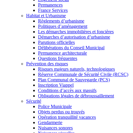
Permanences
France Services
Habitat et Urbanisme
Règlements d’urbanisme
Politiques d’aménagement
Les démarches immobilières et foncières
Démarches d’autorisation d’urbanisme
Parutions officielles
Délibérations du Conseil Municipal
Permanence architecturale
Questions fréquentes
Prévention des risques
Risques majeurs naturels, technologiques
Réserve Communale de Sécurité Civile (RCSC)
Plan Communal de Sauvegarde (PCS)
Inscription Viappel
Conditions d’accès aux massifs
Obligations légales de débroussaillement
Sécurité
Police Municipale
Objets perdus ou trouvés
Opération tranquillité vacances
Gendarmerie
Nuisances sonores