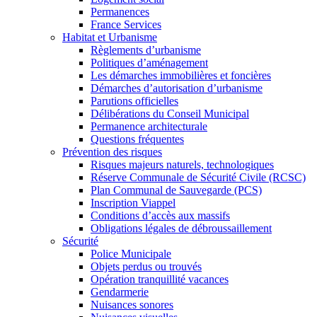
Permanences
France Services
Habitat et Urbanisme
Règlements d’urbanisme
Politiques d’aménagement
Les démarches immobilières et foncières
Démarches d’autorisation d’urbanisme
Parutions officielles
Délibérations du Conseil Municipal
Permanence architecturale
Questions fréquentes
Prévention des risques
Risques majeurs naturels, technologiques
Réserve Communale de Sécurité Civile (RCSC)
Plan Communal de Sauvegarde (PCS)
Inscription Viappel
Conditions d’accès aux massifs
Obligations légales de débroussaillement
Sécurité
Police Municipale
Objets perdus ou trouvés
Opération tranquillité vacances
Gendarmerie
Nuisances sonores