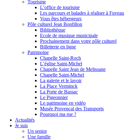
Tourisme
L’office de tourisme
Les parcours et balades à réaliser à Fuveau
Vous êtes hébergeurs
Pôle culturel Jean Bonfillon
Bibliothèque
Ecole de musique municipale
Prochainement dans votre pôle culturel
Billetterie en ligne
Patrimoine
Chapelle Saint-Roch
L’église Saint-Michel
Chapelle Saint Jean de Melissane
Chapelle Saint-Michel
La galerie et le lavoir
La Place Verminck
La Porte de Bassac
Le Pigeonnier
Le patrimoine en vidéo
Musée Provençal des Transports
Pourquoi ma rue ?
Actualités
Je suis
Un senior
Une famille