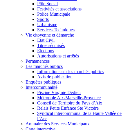
Pôle Social
Festivités et associations
Police Municipale
Sports
Urbanisme
Services Techniques
Vie citoyenne et démarche
Etat Civil
Titres sécurisés
Elections
Autorisations et arrêtés
Permanences
Les marchés publics
Informations sur les marchés publics
Avis de publication
Enquêtes publiques
Intercommunalité
Piscine Virginie Dedieu
Métropole Aix-Marseille-Provence
Conseil de Territoire du Pays d’Aix
Relais Petite Enfance Ste Victoire
Syndicat intercommunal de la Haute Vallée de
l’Arc
Annuaire des Services Municipaux
Carte interactive