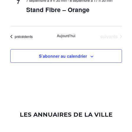
7 septembre à 9 h 30 min
-
8 septembre à 17 h 30 min
7
vues
Stand Fibre – Orange
Évènem
Évènements
Aujourd’hui
suivants
Évènements
précédents
S’abonner au calendrier
LES ANNUAIRES DE LA VILLE