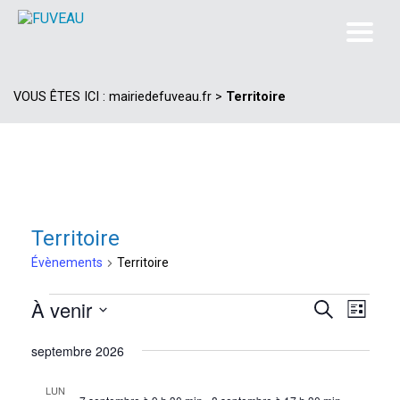
VOUS ÊTES ICI :
mairiedefuveau.fr
>
Territoire
Territoire
Évènements
Territoire
Évènements
À venir
Navi
Recherc
Recherche
Liste
de
Sélectionnez
et
septembre 2026
vues
une
navigat
date.
Évèn
LUN
de