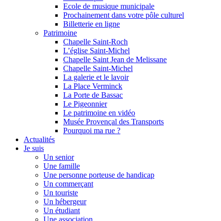
Ecole de musique municipale
Prochainement dans votre pôle culturel
Billetterie en ligne
Patrimoine
Chapelle Saint-Roch
L’église Saint-Michel
Chapelle Saint Jean de Melissane
Chapelle Saint-Michel
La galerie et le lavoir
La Place Verminck
La Porte de Bassac
Le Pigeonnier
Le patrimoine en vidéo
Musée Provençal des Transports
Pourquoi ma rue ?
Actualités
Je suis
Un senior
Une famille
Une personne porteuse de handicap
Un commerçant
Un touriste
Un hébergeur
Un étudiant
Une association