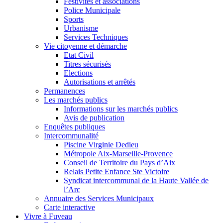
Festivités et associations
Police Municipale
Sports
Urbanisme
Services Techniques
Vie citoyenne et démarche
Etat Civil
Titres sécurisés
Elections
Autorisations et arrêtés
Permanences
Les marchés publics
Informations sur les marchés publics
Avis de publication
Enquêtes publiques
Intercommunalité
Piscine Virginie Dedieu
Métropole Aix-Marseille-Provence
Conseil de Territoire du Pays d’Aix
Relais Petite Enfance Ste Victoire
Syndicat intercommunal de la Haute Vallée de
l’Arc
Annuaire des Services Municipaux
Carte interactive
Vivre à Fuveau