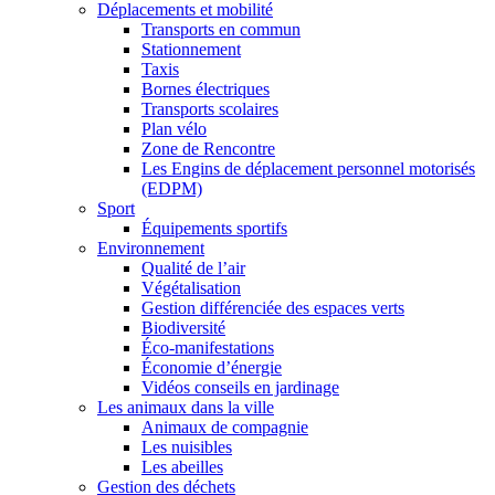
Déplacements et mobilité
Transports en commun
Stationnement
Taxis
Bornes électriques
Transports scolaires
Plan vélo
Zone de Rencontre
Les Engins de déplacement personnel motorisés
(EDPM)
Sport
Équipements sportifs
Environnement
Qualité de l’air
Végétalisation
Gestion différenciée des espaces verts
Biodiversité
Éco-manifestations
Économie d’énergie
Vidéos conseils en jardinage
Les animaux dans la ville
Animaux de compagnie
Les nuisibles
Les abeilles
Gestion des déchets