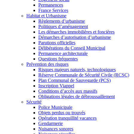
Permanences
France Services
Habitat et Urbanisme
Règlements d’urbanisme
Politiques d’aménagement
Les démarches immobilières et foncières
Démarches d’autorisation d’urbanisme
Parutions officielles
Délibérations du Conseil Municipal
Permanence architecturale
Questions fréquentes
Prévention des risques
Risques majeurs naturels, technologiques
Réserve Communale de Sécurité Civile (RCSC)
Plan Communal de Sauvegarde (PCS)
Inscription Viappel
Conditions d’accès aux massifs
Obligations légales de débroussaillement
Sécurité
Police Municipale
Objets perdus ou trouvés
Opération tranquillité vacances
Gendarmerie
Nuisances sonores