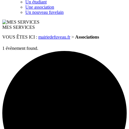
Un étudiant
Une association
Un nouveau fuvelain
MES SERVICES
VOUS ÊTES ICI :
mairiedefuveau.fr
>
Associations
1 évènement found.