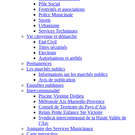
Pôle Social
Festivités et associations
Police Municipale
Sports
Urbanisme
Services Techniques
Vie citoyenne et démarche
Etat Civil
Titres sécurisés
Elections
Autorisations et arrêtés
Permanences
Les marchés publics
Informations sur les marchés publics
Avis de publication
Enquêtes publiques
Intercommunalité
Piscine Virginie Dedieu
Métropole Aix-Marseille-Provence
Conseil de Territoire du Pays d’Aix
Relais Petite Enfance Ste Victoire
Syndicat intercommunal de la Haute Vallée de
l’Arc
Annuaire des Services Municipaux
Carte interactive