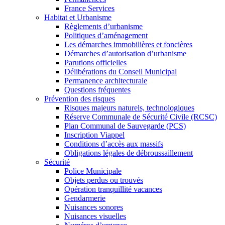
France Services
Habitat et Urbanisme
Règlements d’urbanisme
Politiques d’aménagement
Les démarches immobilières et foncières
Démarches d’autorisation d’urbanisme
Parutions officielles
Délibérations du Conseil Municipal
Permanence architecturale
Questions fréquentes
Prévention des risques
Risques majeurs naturels, technologiques
Réserve Communale de Sécurité Civile (RCSC)
Plan Communal de Sauvegarde (PCS)
Inscription Viappel
Conditions d’accès aux massifs
Obligations légales de débroussaillement
Sécurité
Police Municipale
Objets perdus ou trouvés
Opération tranquillité vacances
Gendarmerie
Nuisances sonores
Nuisances visuelles