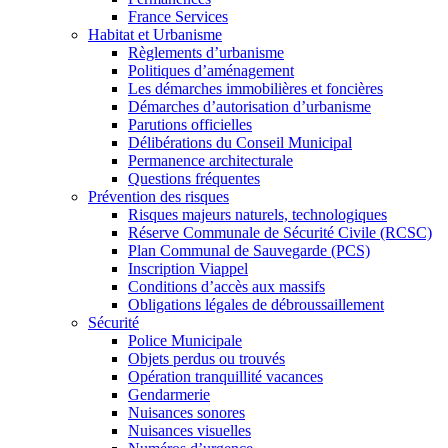
France Services
Habitat et Urbanisme
Règlements d’urbanisme
Politiques d’aménagement
Les démarches immobilières et foncières
Démarches d’autorisation d’urbanisme
Parutions officielles
Délibérations du Conseil Municipal
Permanence architecturale
Questions fréquentes
Prévention des risques
Risques majeurs naturels, technologiques
Réserve Communale de Sécurité Civile (RCSC)
Plan Communal de Sauvegarde (PCS)
Inscription Viappel
Conditions d’accès aux massifs
Obligations légales de débroussaillement
Sécurité
Police Municipale
Objets perdus ou trouvés
Opération tranquillité vacances
Gendarmerie
Nuisances sonores
Nuisances visuelles