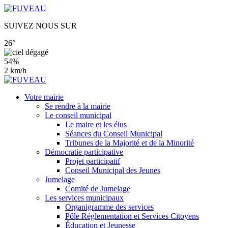
SUIVEZ NOUS SUR
26°
54%
2 km/h
Votre mairie
Se rendre à la mairie
Le conseil municipal
Le maire et les élus
Séances du Conseil Municipal
Tribunes de la Majorité et de la Minorité
Démocratie participative
Projet participatif
Conseil Municipal des Jeunes
Jumelage
Comité de Jumelage
Les services municipaux
Organigramme des services
Pôle Réglementation et Services Citoyens
Éducation et Jeunesse