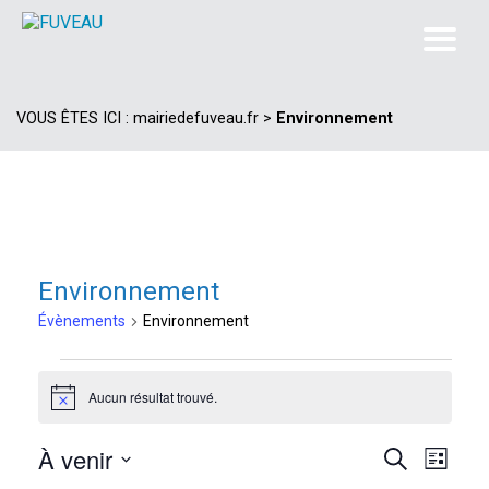
VOUS ÊTES ICI :
mairiedefuveau.fr
>
Environnement
Environnement
Évènements
Environnement
Évènements
Aucun résultat trouvé.
Notice
À venir
Navi
Recherc
Recherche
Liste
de
Sélectionnez