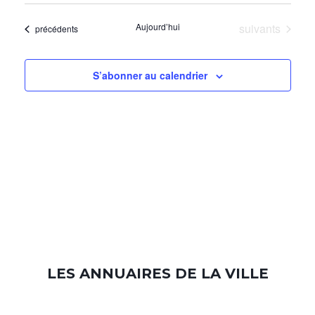
et
vues
une
navigat
Évènements
Aujourd’hui
suivants
Évènements
date.
précédents
Évèn
de
vues
S’abonner au calendrier
Évènem
LES ANNUAIRES DE LA VILLE