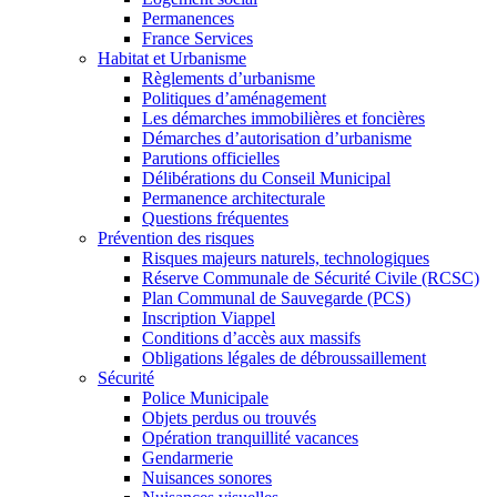
Permanences
France Services
Habitat et Urbanisme
Règlements d’urbanisme
Politiques d’aménagement
Les démarches immobilières et foncières
Démarches d’autorisation d’urbanisme
Parutions officielles
Délibérations du Conseil Municipal
Permanence architecturale
Questions fréquentes
Prévention des risques
Risques majeurs naturels, technologiques
Réserve Communale de Sécurité Civile (RCSC)
Plan Communal de Sauvegarde (PCS)
Inscription Viappel
Conditions d’accès aux massifs
Obligations légales de débroussaillement
Sécurité
Police Municipale
Objets perdus ou trouvés
Opération tranquillité vacances
Gendarmerie
Nuisances sonores