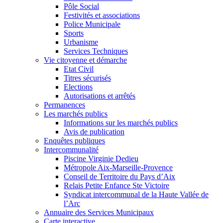
Pôle Social
Festivités et associations
Police Municipale
Sports
Urbanisme
Services Techniques
Vie citoyenne et démarche
Etat Civil
Titres sécurisés
Elections
Autorisations et arrêtés
Permanences
Les marchés publics
Informations sur les marchés publics
Avis de publication
Enquêtes publiques
Intercommunalité
Piscine Virginie Dedieu
Métropole Aix-Marseille-Provence
Conseil de Territoire du Pays d’Aix
Relais Petite Enfance Ste Victoire
Syndicat intercommunal de la Haute Vallée de
l’Arc
Annuaire des Services Municipaux
Carte interactive