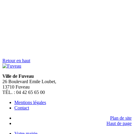
> Je suis une personne porteuse de handicap
> Je suis un commerçant
> Un hébergeur
> Je suis un touriste
> Je suis un étudiant
> Je suis une association
> Je suis un nouveau fuvelain
SUIVEZ NOUS SUR
FERMER
Rechercher sur mairiedefuveau.fr
Nous utilisons des cookies pour vous garantir la meilleure
expérience sur notre site web. Si vous continuez à utiliser ce site,
nous supposerons que vous en êtes satisfait.
OK
Mentions légales