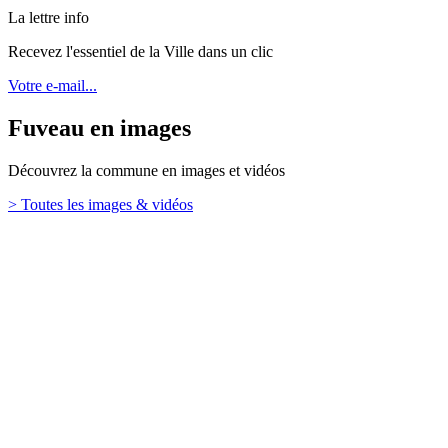
La lettre info
Recevez l'essentiel de la Ville dans un clic
Votre e-mail...
Fuveau en images
Découvrez la commune en images et vidéos
> Toutes les images & vidéos
Retour en haut
Ville de Fuveau
26 Boulevard Emile Loubet,
13710 Fuveau
TÉL. : 04 42 65 65 00
Mentions légales
Contact