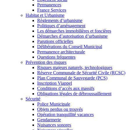
Permanences
France Services
Habitat et Urbanisme
Règlements d’urbanisme
Politiques d’aménagement
Les démarches immobilières et foncières
Démarches d’autorisation d’urbanisme
Parutions officielles
Délibérations du Conseil Municipal
Permanence architecturale
Questions fréquentes
Prévention des risques
Risques majeurs naturels, technologiques
Réserve Communale de Sécurité Civile (RCSC)
Plan Communal de Sauvegarde (PCS)
Inscription Viappel
Conditions d’accès aux massifs
Obligations légales de débroussaillement
Sécurité
Police Municipale
Objets perdus ou trouvés
Opération tranquillité vacances
Gendarmerie
Nuisances sonores