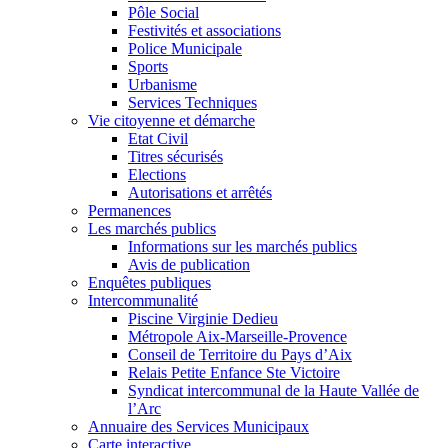
Pôle Social
Festivités et associations
Police Municipale
Sports
Urbanisme
Services Techniques
Vie citoyenne et démarche
Etat Civil
Titres sécurisés
Elections
Autorisations et arrêtés
Permanences
Les marchés publics
Informations sur les marchés publics
Avis de publication
Enquêtes publiques
Intercommunalité
Piscine Virginie Dedieu
Métropole Aix-Marseille-Provence
Conseil de Territoire du Pays d’Aix
Relais Petite Enfance Ste Victoire
Syndicat intercommunal de la Haute Vallée de
l’Arc
Annuaire des Services Municipaux
Carte interactive