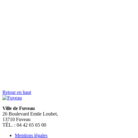
Je suis
> Je suis un senior
> Je suis une famille
> Je suis une personne porteuse de handicap
> Je suis un commerçant
> Un hébergeur
> Je suis un touriste
> Je suis un étudiant
> Je suis une association
> Je suis un nouveau fuvelain
SUIVEZ NOUS SUR
FERMER
Rechercher sur mairiedefuveau.fr