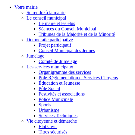
Pôle Culturel JEAN BONFILLON
Travaux en cours
Gestion des déchets
Numéros d’urgence
Carte interactive
Je suis
> Je suis un senior
> Je suis une famille
> Je suis une personne porteuse de handicap
> Je suis un commerçant
> Un hébergeur
> Je suis un touriste
> Je suis un étudiant
> Je suis une association
> Je suis un nouveau fuvelain