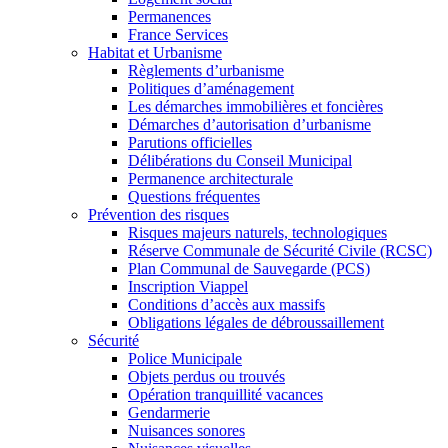
Permanences
France Services
Habitat et Urbanisme
Règlements d’urbanisme
Politiques d’aménagement
Les démarches immobilières et foncières
Démarches d’autorisation d’urbanisme
Parutions officielles
Délibérations du Conseil Municipal
Permanence architecturale
Questions fréquentes
Prévention des risques
Risques majeurs naturels, technologiques
Réserve Communale de Sécurité Civile (RCSC)
Plan Communal de Sauvegarde (PCS)
Inscription Viappel
Conditions d’accès aux massifs
Obligations légales de débroussaillement
Sécurité
Police Municipale
Objets perdus ou trouvés
Opération tranquillité vacances
Gendarmerie
Nuisances sonores