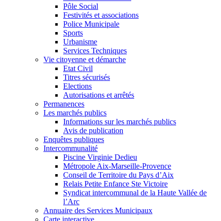
Pôle Social
Festivités et associations
Police Municipale
Sports
Urbanisme
Services Techniques
Vie citoyenne et démarche
Etat Civil
Titres sécurisés
Elections
Autorisations et arrêtés
Permanences
Les marchés publics
Informations sur les marchés publics
Avis de publication
Enquêtes publiques
Intercommunalité
Piscine Virginie Dedieu
Métropole Aix-Marseille-Provence
Conseil de Territoire du Pays d’Aix
Relais Petite Enfance Ste Victoire
Syndicat intercommunal de la Haute Vallée de
l’Arc
Annuaire des Services Municipaux
Carte interactive