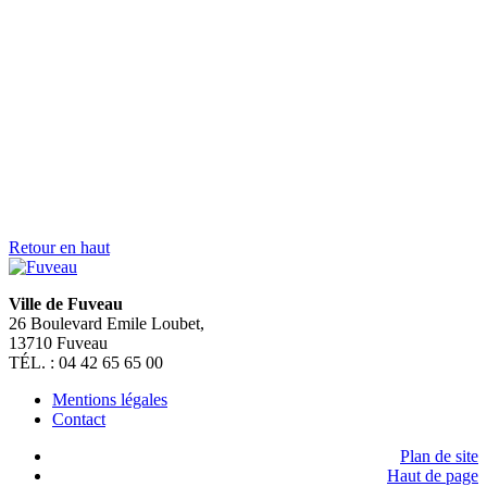
Un commerçant
Un touriste
Un hébergeur
Un étudiant
Une association
Un nouveau fuvelain
X
En 1 clic
RDV remise de plaque numérotation
Actus des panneaux lumineux
Billetterie en ligne
Déclaration nouveaux arrivants
Dépôt en ligne Urbanisme
Rendez-vous CNI/Passeport
Habitat et Urbanisme
Affichage légal
Actu des associations
Inscription Viappel
Déplacements et mobilité
Portail famille
Autorisations et arrêtés
Restauration scolaire