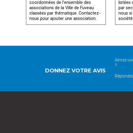
coordonnées de l'ensemble des
listées
associations de la Ville de Fuveau
par sec
classées par thématique. Contactez-
nous si
nous pour ajouter une association.
société
Aimez-vou
?
DONNEZ VOTRE AVIS
Répondez 