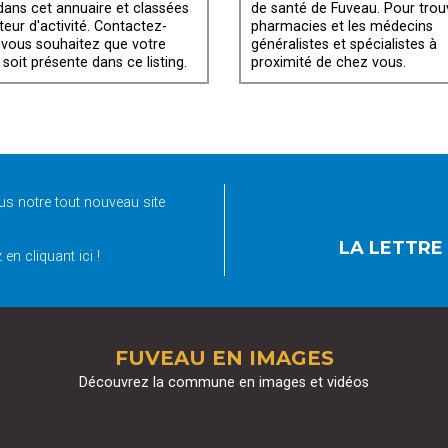
 dans cet annuaire et classées
de santé de Fuveau. Pour trou
teur d'activité. Contactez-
pharmacies et les médecins
 vous souhaitez que votre
généralistes et spécialistes à
 soit présente dans ce listing.
proximité de chez vous.
s notre tout nouveau site
LA LETTRE
en cliquant ici !
FUVEAU EN IMAGES
Découvrez la commune en images et vidéos