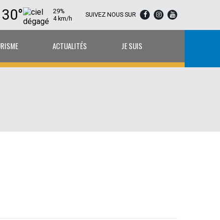
30°
29%
SUIVEZ NOUS SUR
4 km/h
URISME
ACTUALITÉS
JE SUIS