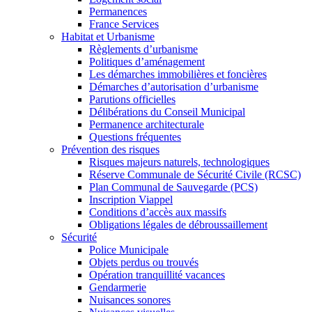
Permanences
France Services
Habitat et Urbanisme
Règlements d’urbanisme
Politiques d’aménagement
Les démarches immobilières et foncières
Démarches d’autorisation d’urbanisme
Parutions officielles
Délibérations du Conseil Municipal
Permanence architecturale
Questions fréquentes
Prévention des risques
Risques majeurs naturels, technologiques
Réserve Communale de Sécurité Civile (RCSC)
Plan Communal de Sauvegarde (PCS)
Inscription Viappel
Conditions d’accès aux massifs
Obligations légales de débroussaillement
Sécurité
Police Municipale
Objets perdus ou trouvés
Opération tranquillité vacances
Gendarmerie
Nuisances sonores