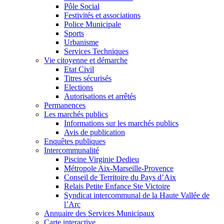
Pôle Social
Festivités et associations
Police Municipale
Sports
Urbanisme
Services Techniques
Vie citoyenne et démarche
Etat Civil
Titres sécurisés
Elections
Autorisations et arrêtés
Permanences
Les marchés publics
Informations sur les marchés publics
Avis de publication
Enquêtes publiques
Intercommunalité
Piscine Virginie Dedieu
Métropole Aix-Marseille-Provence
Conseil de Territoire du Pays d’Aix
Relais Petite Enfance Ste Victoire
Syndicat intercommunal de la Haute Vallée de
l’Arc
Annuaire des Services Municipaux
Carte interactive