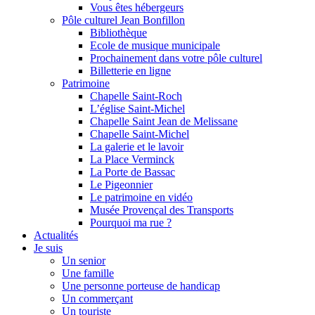
Vous êtes hébergeurs
Pôle culturel Jean Bonfillon
Bibliothèque
Ecole de musique municipale
Prochainement dans votre pôle culturel
Billetterie en ligne
Patrimoine
Chapelle Saint-Roch
L’église Saint-Michel
Chapelle Saint Jean de Melissane
Chapelle Saint-Michel
La galerie et le lavoir
La Place Verminck
La Porte de Bassac
Le Pigeonnier
Le patrimoine en vidéo
Musée Provençal des Transports
Pourquoi ma rue ?
Actualités
Je suis
Un senior
Une famille
Une personne porteuse de handicap
Un commerçant
Un touriste