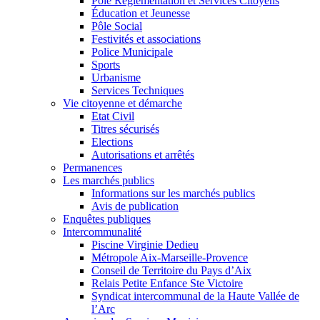
Pôle Réglementation et Services Citoyens
Éducation et Jeunesse
Pôle Social
Festivités et associations
Police Municipale
Sports
Urbanisme
Services Techniques
Vie citoyenne et démarche
Etat Civil
Titres sécurisés
Elections
Autorisations et arrêtés
Permanences
Les marchés publics
Informations sur les marchés publics
Avis de publication
Enquêtes publiques
Intercommunalité
Piscine Virginie Dedieu
Métropole Aix-Marseille-Provence
Conseil de Territoire du Pays d’Aix
Relais Petite Enfance Ste Victoire
Syndicat intercommunal de la Haute Vallée de
l’Arc