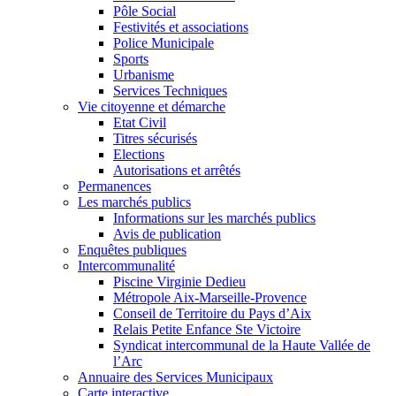
Pôle Social
Festivités et associations
Police Municipale
Sports
Urbanisme
Services Techniques
Vie citoyenne et démarche
Etat Civil
Titres sécurisés
Elections
Autorisations et arrêtés
Permanences
Les marchés publics
Informations sur les marchés publics
Avis de publication
Enquêtes publiques
Intercommunalité
Piscine Virginie Dedieu
Métropole Aix-Marseille-Provence
Conseil de Territoire du Pays d’Aix
Relais Petite Enfance Ste Victoire
Syndicat intercommunal de la Haute Vallée de
l’Arc
Annuaire des Services Municipaux
Carte interactive