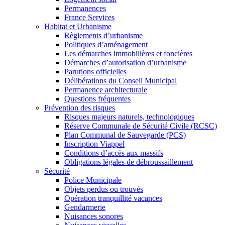
Permanences
France Services
Habitat et Urbanisme
Règlements d’urbanisme
Politiques d’aménagement
Les démarches immobilières et foncières
Démarches d’autorisation d’urbanisme
Parutions officielles
Délibérations du Conseil Municipal
Permanence architecturale
Questions fréquentes
Prévention des risques
Risques majeurs naturels, technologiques
Réserve Communale de Sécurité Civile (RCSC)
Plan Communal de Sauvegarde (PCS)
Inscription Viappel
Conditions d’accès aux massifs
Obligations légales de débroussaillement
Sécurité
Police Municipale
Objets perdus ou trouvés
Opération tranquillité vacances
Gendarmerie
Nuisances sonores