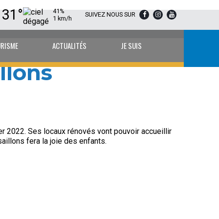
31°
41%
SUIVEZ NOUS SUR
1 km/h
URISME
ACTUALITÉS
JE SUIS
llons
er 2022. Ses locaux rénovés vont pouvoir accueillir
illons fera la joie des enfants.