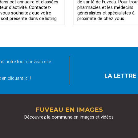
 dans cet annuaire et classées
de santé de Fuveau. Pour trou
teur d'activité. Contactez-
pharmacies et les médecins
 vous souhaitez que votre
généralistes et spécialistes à
 soit présente dans ce listing.
proximité de chez vous.
s notre tout nouveau site
LA LETTRE
en cliquant ici !
FUVEAU EN IMAGES
Découvrez la commune en images et vidéos