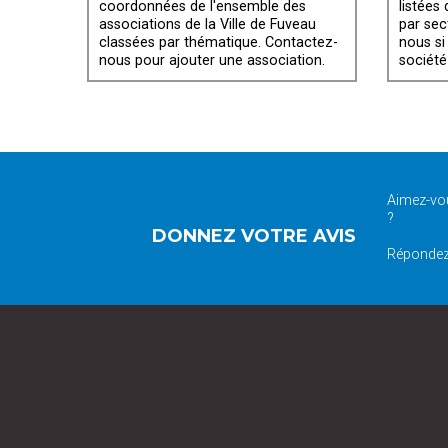
coordonnées de l'ensemble des
listées
associations de la Ville de Fuveau
par sec
classées par thématique. Contactez-
nous si
nous pour ajouter une association.
société
Aimez-vou
?
DONNEZ VOTRE AVIS
Répondez 