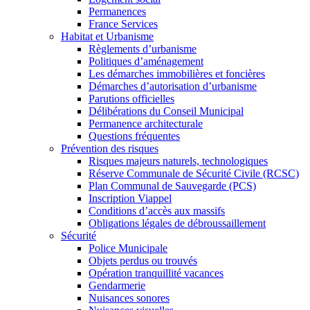
Permanences
France Services
Habitat et Urbanisme
Règlements d’urbanisme
Politiques d’aménagement
Les démarches immobilières et foncières
Démarches d’autorisation d’urbanisme
Parutions officielles
Délibérations du Conseil Municipal
Permanence architecturale
Questions fréquentes
Prévention des risques
Risques majeurs naturels, technologiques
Réserve Communale de Sécurité Civile (RCSC)
Plan Communal de Sauvegarde (PCS)
Inscription Viappel
Conditions d’accès aux massifs
Obligations légales de débroussaillement
Sécurité
Police Municipale
Objets perdus ou trouvés
Opération tranquillité vacances
Gendarmerie
Nuisances sonores