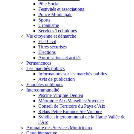
Pôle Social
Festivités et associations
Police Municipale
Sports
Urbanisme
Services Techniques
Vie citoyenne et démarche
Etat Civil
Titres sécurisés
Elections
Autorisations et arrêtés
Permanences
Les marchés publics
Informations sur les marchés publics
Avis de publication
Enquêtes publiques
Intercommunalité
Piscine Virginie Dedieu
Métropole Aix-Marseille-Provence
Conseil de Territoire du Pays d’Aix
Relais Petite Enfance Ste Victoire
Syndicat intercommunal de la Haute Vallée de
l’Arc
Annuaire des Services Municipaux
Carte interactive