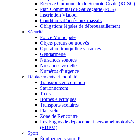
Réserve Communale de Sécurité Civile (RCSC)
Plan Communal de Sauvegarde (PCS)
Inscription Viappel
Conditions d’accès aux massifs
Obligations légales de débroussaillement
Sécurité
Police Municipale
Objets perdus ou trouvés
Opération tranquillité vacances
Gendarmerie
Nuisances sonores
Nuisances visuelles
Numéros d’urgence
Déplacements et mobilité
Transports en commun
Stationnement
Taxis
Bornes électriques
Transports scolaires
Plan vélo
Zone de Rencontre
Les Engins de déplacement personnel motorisés
(EDPM)
Sport
Équipements sportifs