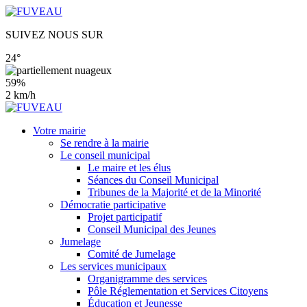
SUIVEZ NOUS SUR
24°
59%
2 km/h
Votre mairie
Se rendre à la mairie
Le conseil municipal
Le maire et les élus
Séances du Conseil Municipal
Tribunes de la Majorité et de la Minorité
Démocratie participative
Projet participatif
Conseil Municipal des Jeunes
Jumelage
Comité de Jumelage
Les services municipaux
Organigramme des services
Pôle Réglementation et Services Citoyens
Éducation et Jeunesse