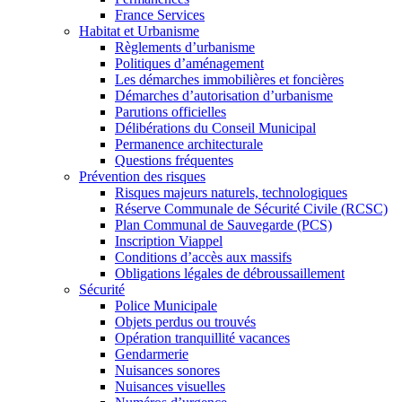
France Services
Habitat et Urbanisme
Règlements d’urbanisme
Politiques d’aménagement
Les démarches immobilières et foncières
Démarches d’autorisation d’urbanisme
Parutions officielles
Délibérations du Conseil Municipal
Permanence architecturale
Questions fréquentes
Prévention des risques
Risques majeurs naturels, technologiques
Réserve Communale de Sécurité Civile (RCSC)
Plan Communal de Sauvegarde (PCS)
Inscription Viappel
Conditions d’accès aux massifs
Obligations légales de débroussaillement
Sécurité
Police Municipale
Objets perdus ou trouvés
Opération tranquillité vacances
Gendarmerie
Nuisances sonores
Nuisances visuelles