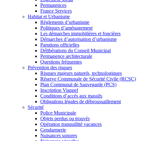
Permanences
France Services
Habitat et Urbanisme
Règlements d’urbanisme
Politiques d’aménagement
Les démarches immobilières et foncières
Démarches d’autorisation d’urbanisme
Parutions officielles
Délibérations du Conseil Municipal
Permanence architecturale
Questions fréquentes
Prévention des risques
Risques majeurs naturels, technologiques
Réserve Communale de Sécurité Civile (RCSC)
Plan Communal de Sauvegarde (PCS)
Inscription Viappel
Conditions d’accès aux massifs
Obligations légales de débroussaillement
Sécurité
Police Municipale
Objets perdus ou trouvés
Opération tranquillité vacances
Gendarmerie
Nuisances sonores