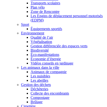
Transports scolaires
Plan vélo
Zone de Rencontre
Les Engins de déplacement personnel motorisés
(EDPM)
Sport
Équipements sportifs
Environnement
Qualité de l’air
Végétalisation
Gestion différenciée des espaces verts
Biodiversité
Éco-manifestations
Économie d’énergie
Vidéos conseils en jardinage
Les animaux dans la ville
Animaux de compagnie
Les nuisibles
Les abeilles
Gestion des déchets
Déchèteries
Collecte des encombrants
Compostage
Brûlage
Cimetière