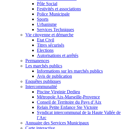
Pôle Social
Festivités et associations
Police Municipale
Sports
Urbanisme
Services Techniques
Vie citoyenne et démarche
Etat Civil
Titres sécurisés
Elections
Autorisations et arrêtés
Permanences
Les marchés publics
Informations sur les marchés publics
Avis de publication
Enquêtes publiques
Intercommunalité
Piscine Virginie Dedieu
Métropole Aix-Marseille-Provence
Conseil de Territoire du Pays d’Aix
Relais Petite Enfance Ste Victoire
Syndicat intercommunal de la Haute Vallée de
l’Arc
Annuaire des Services Municipaux
Carte interactive