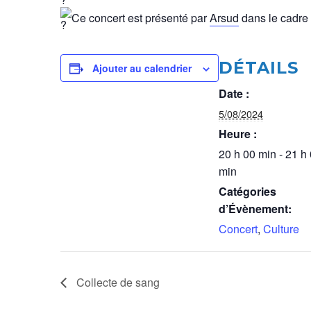
Ce concert est présenté par
Arsud
dans le cadre 
DÉTAILS
Ajouter au calendrier
Date :
5/08/2024
Heure :
20 h 00 min - 21 h
min
Catégories
d’Évènement:
Concert
,
Culture
Collecte de sang