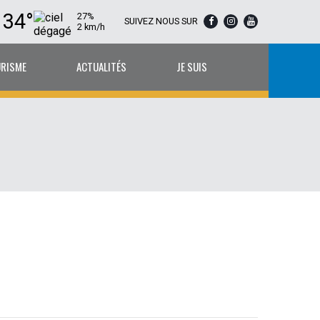
34°
27%
SUIVEZ NOUS SUR
2 km/h
URISME
ACTUALITÉS
JE SUIS