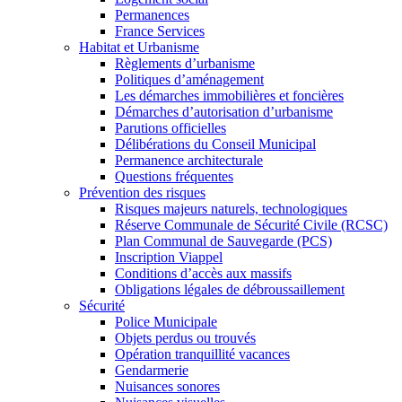
Permanences
France Services
Habitat et Urbanisme
Règlements d’urbanisme
Politiques d’aménagement
Les démarches immobilières et foncières
Démarches d’autorisation d’urbanisme
Parutions officielles
Délibérations du Conseil Municipal
Permanence architecturale
Questions fréquentes
Prévention des risques
Risques majeurs naturels, technologiques
Réserve Communale de Sécurité Civile (RCSC)
Plan Communal de Sauvegarde (PCS)
Inscription Viappel
Conditions d’accès aux massifs
Obligations légales de débroussaillement
Sécurité
Police Municipale
Objets perdus ou trouvés
Opération tranquillité vacances
Gendarmerie
Nuisances sonores