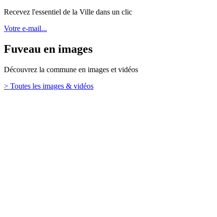
Recevez l'essentiel de la Ville dans un clic
Votre e-mail...
Fuveau en images
Découvrez la commune en images et vidéos
> Toutes les images & vidéos
Retour en haut
Ville de Fuveau
26 Boulevard Emile Loubet,
13710 Fuveau
TÉL. : 04 42 65 65 00
Mentions légales
Contact
Plan de site
Haut de page