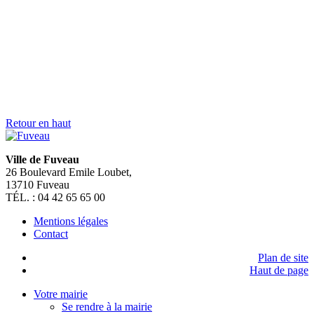
> Je suis un commerçant
> Un hébergeur
> Je suis un touriste
> Je suis un étudiant
> Je suis une association
> Je suis un nouveau fuvelain
SUIVEZ NOUS SUR
FERMER
Rechercher sur mairiedefuveau.fr
Nous utilisons des cookies pour vous garantir la meilleure
expérience sur notre site web. Si vous continuez à utiliser ce site,
nous supposerons que vous en êtes satisfait.
OK
Mentions légales