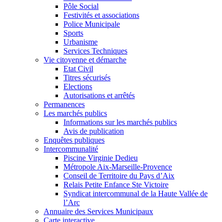
Pôle Social
Festivités et associations
Police Municipale
Sports
Urbanisme
Services Techniques
Vie citoyenne et démarche
Etat Civil
Titres sécurisés
Elections
Autorisations et arrêtés
Permanences
Les marchés publics
Informations sur les marchés publics
Avis de publication
Enquêtes publiques
Intercommunalité
Piscine Virginie Dedieu
Métropole Aix-Marseille-Provence
Conseil de Territoire du Pays d’Aix
Relais Petite Enfance Ste Victoire
Syndicat intercommunal de la Haute Vallée de
l’Arc
Annuaire des Services Municipaux
Carte interactive