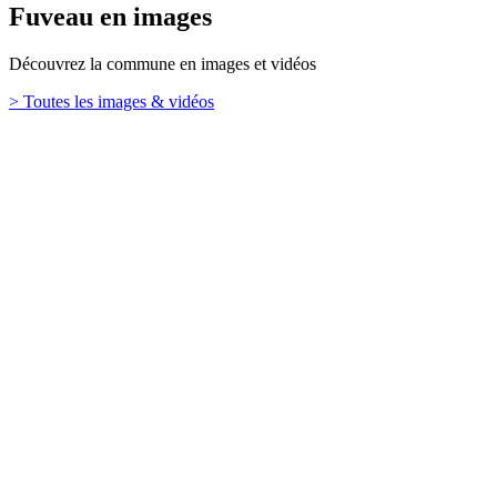
Fuveau en images
Découvrez la commune en images et vidéos
> Toutes les images & vidéos
Retour en haut
Ville de Fuveau
26 Boulevard Emile Loubet,
13710 Fuveau
TÉL. : 04 42 65 65 00
Mentions légales
Contact
Plan de site
Haut de page
Votre mairie
Se rendre à la mairie
Le conseil municipal
Le maire et les élus