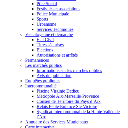
Pôle Social
Festivités et associations
Police Municipale
Sports
Urbanisme
Services Techniques
Vie citoyenne et démarche
Etat Civil
Titres sécurisés
Elections
Autorisations et arrêtés
Permanences
Les marchés publics
Informations sur les marchés publics
Avis de publication
Enquêtes publiques
Intercommunalité
Piscine Virginie Dedieu
Métropole Aix-Marseille-Provence
Conseil de Territoire du Pays d’Aix
Relais Petite Enfance Ste Victoire
Syndicat intercommunal de la Haute Vallée de
l’Arc
Annuaire des Services Municipaux
Carte interactive