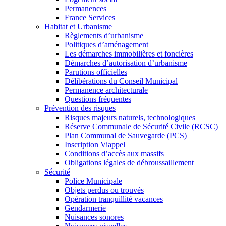
Permanences
France Services
Habitat et Urbanisme
Règlements d’urbanisme
Politiques d’aménagement
Les démarches immobilières et foncières
Démarches d’autorisation d’urbanisme
Parutions officielles
Délibérations du Conseil Municipal
Permanence architecturale
Questions fréquentes
Prévention des risques
Risques majeurs naturels, technologiques
Réserve Communale de Sécurité Civile (RCSC)
Plan Communal de Sauvegarde (PCS)
Inscription Viappel
Conditions d’accès aux massifs
Obligations légales de débroussaillement
Sécurité
Police Municipale
Objets perdus ou trouvés
Opération tranquillité vacances
Gendarmerie
Nuisances sonores