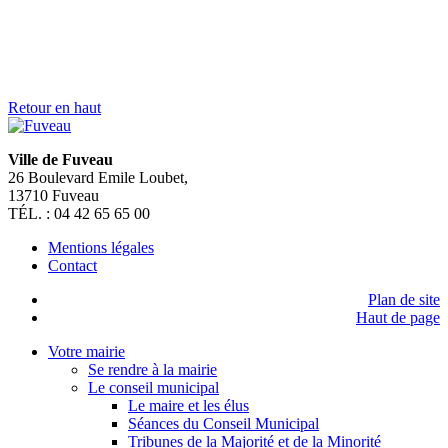
> Je suis un touriste
> Je suis un étudiant
> Je suis une association
> Je suis un nouveau fuvelain
SUIVEZ NOUS SUR
FERMER
Rechercher sur mairiedefuveau.fr
Nous utilisons des cookies pour vous garantir la meilleure
expérience sur notre site web. Si vous continuez à utiliser ce site,
nous supposerons que vous en êtes satisfait.
OK
Mentions légales