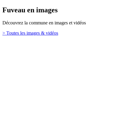
Fuveau en images
Découvrez la commune en images et vidéos
> Toutes les images & vidéos
Retour en haut
Ville de Fuveau
26 Boulevard Emile Loubet,
13710 Fuveau
TÉL. : 04 42 65 65 00
Mentions légales
Contact
Plan de site
Haut de page
Votre mairie
Se rendre à la mairie
Le conseil municipal