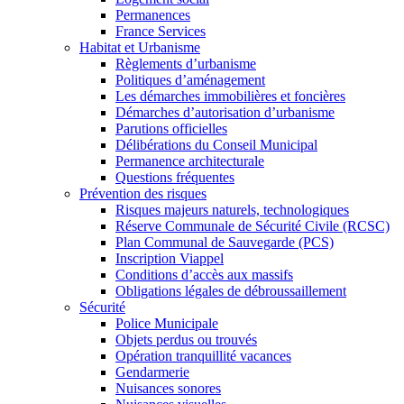
Permanences
France Services
Habitat et Urbanisme
Règlements d’urbanisme
Politiques d’aménagement
Les démarches immobilières et foncières
Démarches d’autorisation d’urbanisme
Parutions officielles
Délibérations du Conseil Municipal
Permanence architecturale
Questions fréquentes
Prévention des risques
Risques majeurs naturels, technologiques
Réserve Communale de Sécurité Civile (RCSC)
Plan Communal de Sauvegarde (PCS)
Inscription Viappel
Conditions d’accès aux massifs
Obligations légales de débroussaillement
Sécurité
Police Municipale
Objets perdus ou trouvés
Opération tranquillité vacances
Gendarmerie
Nuisances sonores