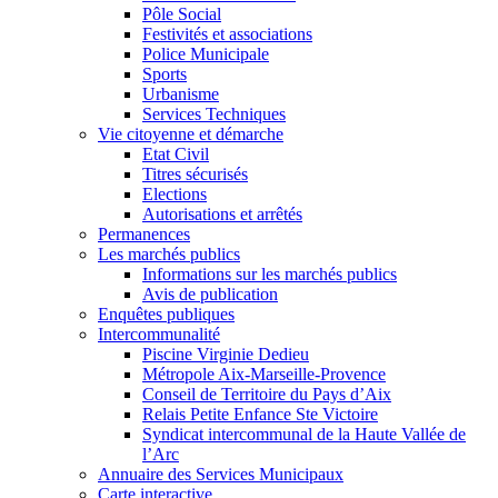
Pôle Social
Festivités et associations
Police Municipale
Sports
Urbanisme
Services Techniques
Vie citoyenne et démarche
Etat Civil
Titres sécurisés
Elections
Autorisations et arrêtés
Permanences
Les marchés publics
Informations sur les marchés publics
Avis de publication
Enquêtes publiques
Intercommunalité
Piscine Virginie Dedieu
Métropole Aix-Marseille-Provence
Conseil de Territoire du Pays d’Aix
Relais Petite Enfance Ste Victoire
Syndicat intercommunal de la Haute Vallée de
l’Arc
Annuaire des Services Municipaux
Carte interactive