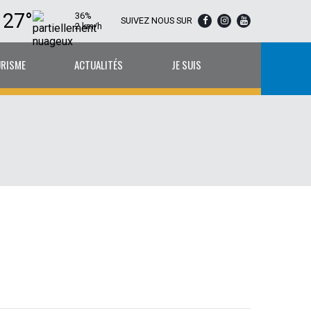
27°
36%
SUIVEZ NOUS SUR
2 km/h
URISME
ACTUALITÉS
JE SUIS