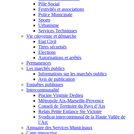
Pôle Social
Festivités et associations
Police Municipale
Sports
Urbanisme
Services Techniques
Vie citoyenne et démarche
Etat Civil
Titres sécurisés
Elections
Autorisations et arrêtés
Permanences
Les marchés publics
Informations sur les marchés publics
Avis de publication
Enquêtes publiques
Intercommunalité
Piscine Virginie Dedieu
Métropole Aix-Marseille-Provence
Conseil de Territoire du Pays d’Aix
Relais Petite Enfance Ste Victoire
Syndicat intercommunal de la Haute Vallée de
l’Arc
Annuaire des Services Municipaux
Carte interactive