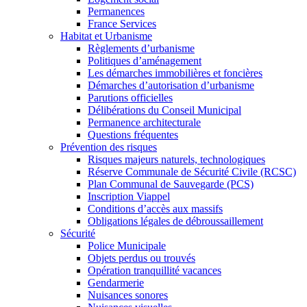
Permanences
France Services
Habitat et Urbanisme
Règlements d’urbanisme
Politiques d’aménagement
Les démarches immobilières et foncières
Démarches d’autorisation d’urbanisme
Parutions officielles
Délibérations du Conseil Municipal
Permanence architecturale
Questions fréquentes
Prévention des risques
Risques majeurs naturels, technologiques
Réserve Communale de Sécurité Civile (RCSC)
Plan Communal de Sauvegarde (PCS)
Inscription Viappel
Conditions d’accès aux massifs
Obligations légales de débroussaillement
Sécurité
Police Municipale
Objets perdus ou trouvés
Opération tranquillité vacances
Gendarmerie
Nuisances sonores