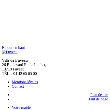
> Je suis une personne porteuse de handicap
> Je suis un commerçant
> Un hébergeur
> Je suis un touriste
> Je suis un étudiant
> Je suis une association
> Je suis un nouveau fuvelain
SUIVEZ NOUS SUR
FERMER
Rechercher sur mairiedefuveau.fr
Nous utilisons des cookies pour vous garantir la meilleure
expérience sur notre site web. Si vous continuez à utiliser ce site,
nous supposerons que vous en êtes satisfait.
OK
Mentions légales