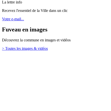
La lettre info
Recevez l'essentiel de la Ville dans un clic
Votre e-mail...
Fuveau en images
Découvrez la commune en images et vidéos
> Toutes les images & vidéos
Retour en haut
Ville de Fuveau
26 Boulevard Emile Loubet,
13710 Fuveau
TÉL. : 04 42 65 65 00
Mentions légales
Contact
Plan de site