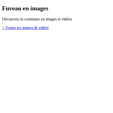
Fuveau en images
Découvrez la commune en images et vidéos
> Toutes les images & vidéos
Retour en haut
Ville de Fuveau
26 Boulevard Emile Loubet,
13710 Fuveau
TÉL. : 04 42 65 65 00
Mentions légales
Contact
Plan de site
Haut de page
Votre mairie
Se rendre à la mairie
Le conseil municipal