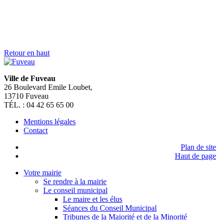
> Je suis un touriste
> Je suis un étudiant
> Je suis une association
> Je suis un nouveau fuvelain
SUIVEZ NOUS SUR
FERMER
Rechercher sur mairiedefuveau.fr
Nous utilisons des cookies pour vous garantir la meilleure
expérience sur notre site web. Si vous continuez à utiliser ce site,
nous supposerons que vous en êtes satisfait.
OK
Mentions légales