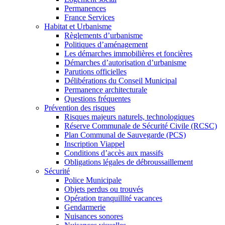
Permanences
France Services
Habitat et Urbanisme
Règlements d’urbanisme
Politiques d’aménagement
Les démarches immobilières et foncières
Démarches d’autorisation d’urbanisme
Parutions officielles
Délibérations du Conseil Municipal
Permanence architecturale
Questions fréquentes
Prévention des risques
Risques majeurs naturels, technologiques
Réserve Communale de Sécurité Civile (RCSC)
Plan Communal de Sauvegarde (PCS)
Inscription Viappel
Conditions d’accès aux massifs
Obligations légales de débroussaillement
Sécurité
Police Municipale
Objets perdus ou trouvés
Opération tranquillité vacances
Gendarmerie
Nuisances sonores