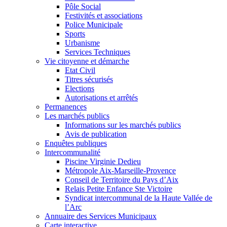
Pôle Social
Festivités et associations
Police Municipale
Sports
Urbanisme
Services Techniques
Vie citoyenne et démarche
Etat Civil
Titres sécurisés
Elections
Autorisations et arrêtés
Permanences
Les marchés publics
Informations sur les marchés publics
Avis de publication
Enquêtes publiques
Intercommunalité
Piscine Virginie Dedieu
Métropole Aix-Marseille-Provence
Conseil de Territoire du Pays d’Aix
Relais Petite Enfance Ste Victoire
Syndicat intercommunal de la Haute Vallée de
l’Arc
Annuaire des Services Municipaux
Carte interactive