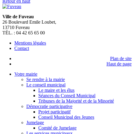
Retour en haut
Ville de Fuveau
26 Boulevard Emile Loubet,
13710 Fuveau
TÉL. : 04 42 65 65 00
Mentions légales
Contact
Plan de site
Haut de page
Votre mairie
Se rendre à la mairie
Le conseil municipal
Le maire et les élus
Séances du Conseil Municipal
Tribunes de la Majorité et de la Minorité
Démocratie participative
Projet participatif
Conseil Municipal des Jeunes
Jumelage
Comité de Jumelage
Les services municipaux