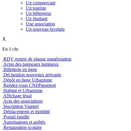
Un commerçant
Un touriste
Un hébergeur
Un étudiant
Une association
Un nouveau fuvelain
X
En 1 clic
RDV remise de plaque numérotation
Actus des panneaux lumineux
Billetterie en ligne
Déclaration nouveaux arrivants
Dépôt en ligne Urbanisme
Rendez-vous CNI/Passeport
Habitat et Urbanisme
Affichage légal
Actu des associations
Inscription Viappel
Déplacements et mobilité
Portail famille
Autorisations et arrêtés
Restauration scolaire