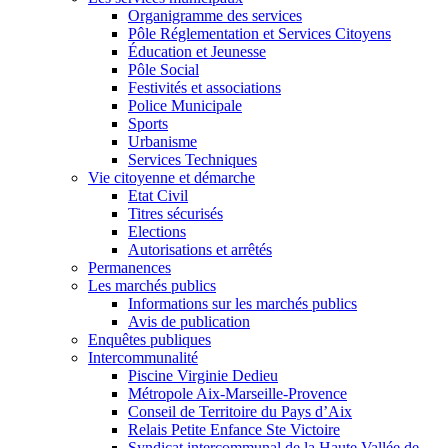
Organigramme des services
Pôle Réglementation et Services Citoyens
Éducation et Jeunesse
Pôle Social
Festivités et associations
Police Municipale
Sports
Urbanisme
Services Techniques
Vie citoyenne et démarche
Etat Civil
Titres sécurisés
Elections
Autorisations et arrêtés
Permanences
Les marchés publics
Informations sur les marchés publics
Avis de publication
Enquêtes publiques
Intercommunalité
Piscine Virginie Dedieu
Métropole Aix-Marseille-Provence
Conseil de Territoire du Pays d’Aix
Relais Petite Enfance Ste Victoire
Syndicat intercommunal de la Haute Vallée de