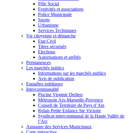
Pôle Social
Festivités et associations
Police Municipale
Sports
Urbanisme
Services Techniques
Vie citoyenne et démarche
Etat Civil
Titres sécurisés
Elections
Autorisations et arrêtés
Permanences
Les marchés publics
Informations sur les marchés publics
Avis de publication
Enquêtes publiques
Intercommunalité
Piscine Virginie Dedieu
Métropole Aix-Marseille-Provence
Conseil de Territoire du Pays d’Aix
Relais Petite Enfance Ste Victoire
Syndicat intercommunal de la Haute Vallée de
l’Arc
Annuaire des Services Municipaux
Carte interactive