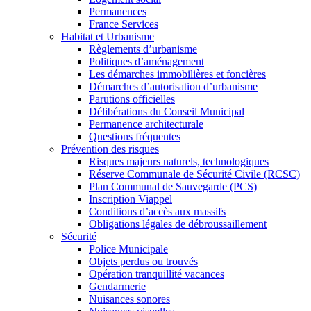
Permanences
France Services
Habitat et Urbanisme
Règlements d’urbanisme
Politiques d’aménagement
Les démarches immobilières et foncières
Démarches d’autorisation d’urbanisme
Parutions officielles
Délibérations du Conseil Municipal
Permanence architecturale
Questions fréquentes
Prévention des risques
Risques majeurs naturels, technologiques
Réserve Communale de Sécurité Civile (RCSC)
Plan Communal de Sauvegarde (PCS)
Inscription Viappel
Conditions d’accès aux massifs
Obligations légales de débroussaillement
Sécurité
Police Municipale
Objets perdus ou trouvés
Opération tranquillité vacances
Gendarmerie
Nuisances sonores