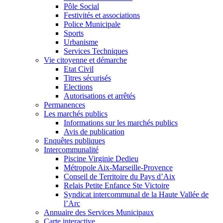
Pôle Social
Festivités et associations
Police Municipale
Sports
Urbanisme
Services Techniques
Vie citoyenne et démarche
Etat Civil
Titres sécurisés
Elections
Autorisations et arrêtés
Permanences
Les marchés publics
Informations sur les marchés publics
Avis de publication
Enquêtes publiques
Intercommunalité
Piscine Virginie Dedieu
Métropole Aix-Marseille-Provence
Conseil de Territoire du Pays d’Aix
Relais Petite Enfance Ste Victoire
Syndicat intercommunal de la Haute Vallée de
l’Arc
Annuaire des Services Municipaux
Carte interactive