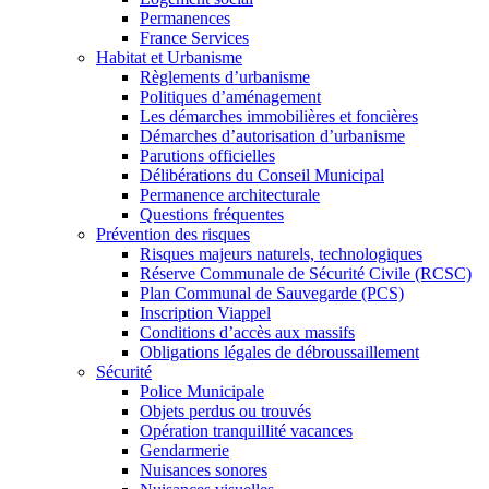
Permanences
France Services
Habitat et Urbanisme
Règlements d’urbanisme
Politiques d’aménagement
Les démarches immobilières et foncières
Démarches d’autorisation d’urbanisme
Parutions officielles
Délibérations du Conseil Municipal
Permanence architecturale
Questions fréquentes
Prévention des risques
Risques majeurs naturels, technologiques
Réserve Communale de Sécurité Civile (RCSC)
Plan Communal de Sauvegarde (PCS)
Inscription Viappel
Conditions d’accès aux massifs
Obligations légales de débroussaillement
Sécurité
Police Municipale
Objets perdus ou trouvés
Opération tranquillité vacances
Gendarmerie
Nuisances sonores