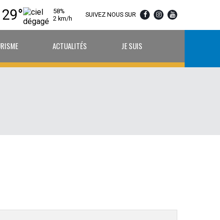
29°
58%
SUIVEZ NOUS SUR
2 km/h
URISME
ACTUALITÉS
JE SUIS