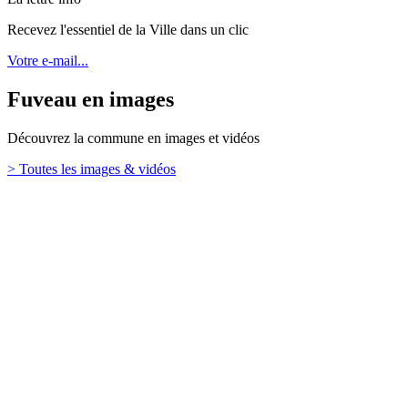
Recevez l'essentiel de la Ville dans un clic
Votre e-mail...
Fuveau en images
Découvrez la commune en images et vidéos
> Toutes les images & vidéos
Retour en haut
Ville de Fuveau
26 Boulevard Emile Loubet,
13710 Fuveau
TÉL. : 04 42 65 65 00
Mentions légales
Contact
Plan de site