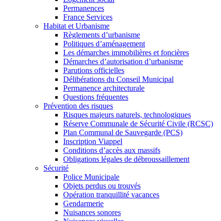
Permanences
France Services
Habitat et Urbanisme
Règlements d’urbanisme
Politiques d’aménagement
Les démarches immobilières et foncières
Démarches d’autorisation d’urbanisme
Parutions officielles
Délibérations du Conseil Municipal
Permanence architecturale
Questions fréquentes
Prévention des risques
Risques majeurs naturels, technologiques
Réserve Communale de Sécurité Civile (RCSC)
Plan Communal de Sauvegarde (PCS)
Inscription Viappel
Conditions d’accès aux massifs
Obligations légales de débroussaillement
Sécurité
Police Municipale
Objets perdus ou trouvés
Opération tranquillité vacances
Gendarmerie
Nuisances sonores