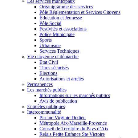
> Je suis une personne porteuse de handicap
> Je suis un commerçant
> Un hébergeur
> Je suis un touriste
> Je suis un étudiant
> Je suis une association
> Je suis un nouveau fuvelain
SUIVEZ NOUS SUR
FERMER
Rechercher sur mairiedefuveau.fr
Nous utilisons des cookies pour vous garantir la meilleure
expérience sur notre site web. Si vous continuez à utiliser ce site,
nous supposerons que vous en êtes satisfait.
OK
Mentions légales