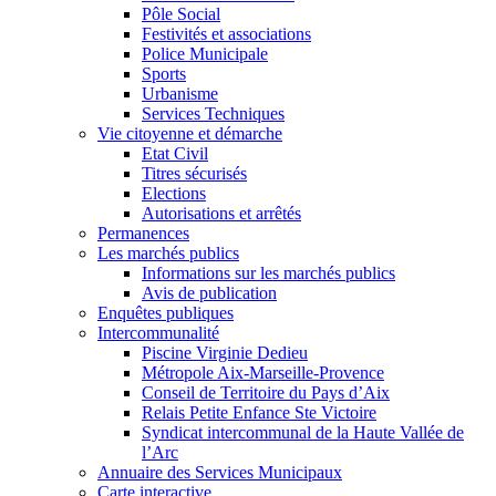
Pôle Social
Festivités et associations
Police Municipale
Sports
Urbanisme
Services Techniques
Vie citoyenne et démarche
Etat Civil
Titres sécurisés
Elections
Autorisations et arrêtés
Permanences
Les marchés publics
Informations sur les marchés publics
Avis de publication
Enquêtes publiques
Intercommunalité
Piscine Virginie Dedieu
Métropole Aix-Marseille-Provence
Conseil de Territoire du Pays d’Aix
Relais Petite Enfance Ste Victoire
Syndicat intercommunal de la Haute Vallée de
l’Arc
Annuaire des Services Municipaux
Carte interactive