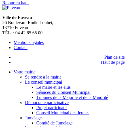
Actus des panneaux lumineux
Billetterie en ligne
Déclaration nouveaux arrivants
Dépôt en ligne Urbanisme
Rendez-vous CNI/Passeport
Habitat et Urbanisme
Affichage légal
Actu des associations
Inscription Viappel
Déplacements et mobilité
Portail famille
Autorisations et arrêtés
Restauration scolaire
Pôle Culturel JEAN BONFILLON
Travaux en cours
Gestion des déchets
Numéros d’urgence
Carte interactive
Je suis
> Je suis un senior
> Je suis une famille