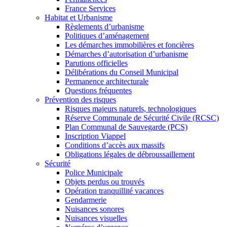
France Services
Habitat et Urbanisme
Règlements d’urbanisme
Politiques d’aménagement
Les démarches immobilières et foncières
Démarches d’autorisation d’urbanisme
Parutions officielles
Délibérations du Conseil Municipal
Permanence architecturale
Questions fréquentes
Prévention des risques
Risques majeurs naturels, technologiques
Réserve Communale de Sécurité Civile (RCSC)
Plan Communal de Sauvegarde (PCS)
Inscription Viappel
Conditions d’accès aux massifs
Obligations légales de débroussaillement
Sécurité
Police Municipale
Objets perdus ou trouvés
Opération tranquillité vacances
Gendarmerie
Nuisances sonores
Nuisances visuelles