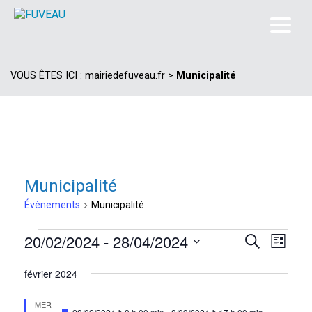
VOUS ÊTES ICI :
mairiedefuveau.fr
>
Municipalité
Municipalité
Évènements
Municipalité
Évènements
20/02/2024
 - 
28/04/2024
Navi
Recherc
Recherche
Liste
de
Sélectionnez
et
février 2024
vues
une
navigat
date.
Évèn
MER
de
Mis