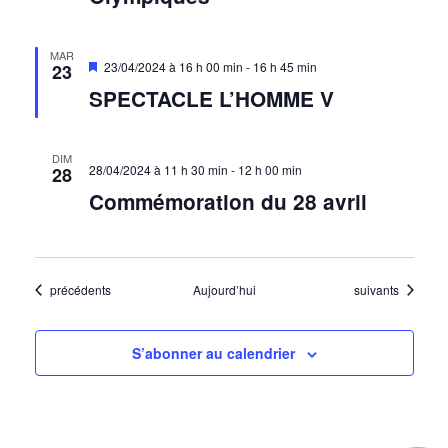
MAR
Mis
23/04/2024 à 16 h 00 min
-
16 h 45 min
23
en
SPECTACLE L’HOMME V
avant
DIM
28/04/2024 à 11 h 30 min
-
12 h 00 min
28
Commémoration du 28 avril
Évènements
Évènements
précédents
Aujourd’hui
suivants
S’abonner au calendrier