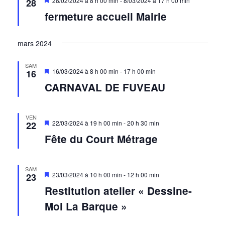
28/02/2024 à 8 h 00 min
-
8/03/2024 à 17 h 00 min
28
en
vues
fermeture accueil Mairie
avant
Évènem
mars 2024
SAM
Mis
16/03/2024 à 8 h 00 min
-
17 h 00 min
16
en
CARNAVAL DE FUVEAU
avant
VEN
Mis
22/03/2024 à 19 h 00 min
-
20 h 30 min
22
en
Fête du Court Métrage
avant
SAM
Mis
23/03/2024 à 10 h 00 min
-
12 h 00 min
23
en
Restitution atelier « Dessine-
avant
Moi La Barque »