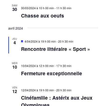
SAM
30/03/2024 à 10 h 00 min
-
11 h 30 min
30
Chasse aux oeufs
avril 2024
JEU
Mis
4/04/2024 à 19 h 00 min
-
20 h 30 min
4
en
Rencontre littéraire « Sport »
avant
MER
10/04/2024 à 12 h 00 min
-
17 h 30 min
10
Fermeture exceptionnelle
VEN
12/04/2024 à 19 h 00 min
-
20 h 30 min
12
Cinéfamille : Astérix aux Jeux
Olympiques